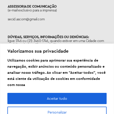
ASSESSORIA DE COMUNICAÇÃO
(e-mail exclusivo para a imprensa)
secid.ascom@gmail.com
DÚVIDAS, SERVIÇOS, INFORMAÇÕES OU DENÚNCIAS:
ligue 1746 ou (21) 3460-1746, quando estiver em uma Cidade com
o código de área diferente do 21.
Valorizamos sua privacidade
PORTAL:
www.1746.rio
Utilizamos cookies para aprimorar sua experiência de
navegação, exibir anúncios ou conteúdo personalizado e
analisar nosso tráfego. Ao clicar em “Aceitar todos”, você
está ciente da utilização de cookies em conformidade
com nossa
Aceitar tudo
Personalizar